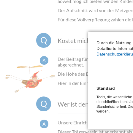
Soweit möglich bieten wir den Kinde
Der Aufschnitt wird von der Metzgere
Für diese Vollverpflegung zahlen die 
Kostet mich/uns die Betreu
Durch die Nutzung 
Detaillierte Inform
Datenschutzerklär
Der Beitrag für die Betreuung im „Zw
abgerechnet.
Die Höhe des Beitrags richtet sich n
Hier in der Einrichtung bezahlen Sie –
Standard
Tools, die wesentlich
einschließlich Identitä
Wer ist der Träger der „Kin
Standortsicherheit. Di
werden.
Unsere Einrichtungen werden von ein
Dieser Trägerverein ist anerkannt als