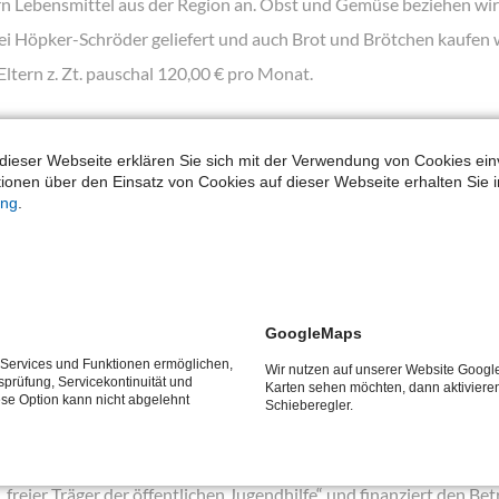
rn Lebensmittel aus der Region an. Obst und Gemüse beziehen wi
i Höpker-Schröder geliefert und auch Brot und Brötchen kaufen wir
Eltern z. Zt. pauschal 120,00 € pro Monat.
ung im „Zwergenhaus“ mehr als in einer anderen 
dieser Webseite erklären Sie sich mit der Verwendung von Cookies ein
ationen über den Einsatz von Cookies auf dieser Webseite erhalten Sie i
ung
.
ergenhaus“ wird – genau wie in jeder anderen öffentlichen Kinder
ach der Höhe des Jahreseinkommens der Eltern.
 ebenfalls wie überall - nur noch das Essensgeld für Ihr Kind.
GoogleMaps
e Services und Funktionen ermöglichen,
Wir nutzen auf unserer Website Goog
tsprüfung, Servicekontinuität und
dertagesstätte Zwergenhaus e.V.“?
Karten sehen möchten, dann aktiviere
ese Option kann nicht abgelehnt
Schieberegler.
em eingetragenen Trägerverein betrieben.
 „freier Träger der öffentlichen Jugendhilfe“ und finanziert den Be