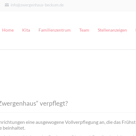
info@zwergenhaus-beckum.de
Home
Kita
Familienzentrum
Team
Stellenanzeigen
Kleines Zwergenhaus
Großes Zwergenhaus
Zwergenhaus“ verpflegt?
inrichtungen eine ausgewogene Vollverpflegung an, die das Frühs
 beinhaltet.