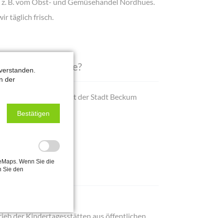
r z. B. vom Obst- und Gemüsehandel Nordhues.
 täglich frisch.
Kindertagesstätte?
verstanden.
n der
tagesstätte – direkt mit der Stadt Beckum
Bestätigen
leMaps. Wenn Sie die
n Sie den
trieb der Kindertagesstätten aus öffentlichen