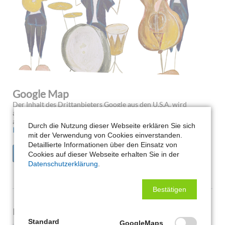
Google Map
Der Inhalt des Drittanbieters Google aus den U.S.A. wird
aufgrund Ihrer fehlenden Zustimmung zu Google Map nicht
angezeigt.
Durch die Nutzung dieser Webseite erklären Sie sich
Klicken Sie hier um Ihre Einstellungen zu bearbeiten:
mit der Verwendung von Cookies einverstanden.
Detaillierte Informationen über den Einsatz von
EINSTELLUNGEN BEARBEITEN
Cookies auf dieser Webseite erhalten Sie in der
Datenschutzerklärung
.
Bestätigen
Impressionen aus dem großen Zwergenhaus:
Standard
GoogleMaps